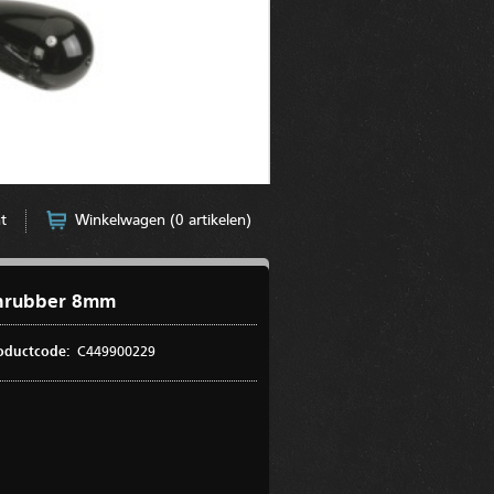
t
Winkelwagen (0 artikelen)
nrubber 8mm
oductcode:
C449900229