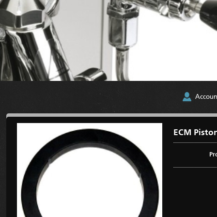
Accoun
ECM Pisto
Pr