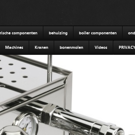
trische componenten
behuizing
boiler componenten
ond
Machines
Kranen
bonenmolen
Videos
PRIVAC