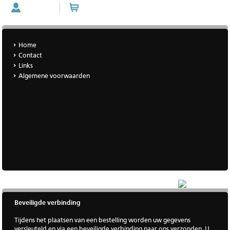
Account
Winkelwagen (0 artikelen)
Home
Contact
Links
Algemene voorwaarden
|
Meer
Beveiligde verbinding
Tijdens het plaatsen van een bestelling worden uw gegevens
versleuteld en via een beveiligde verbinding naar ons verzonden. U