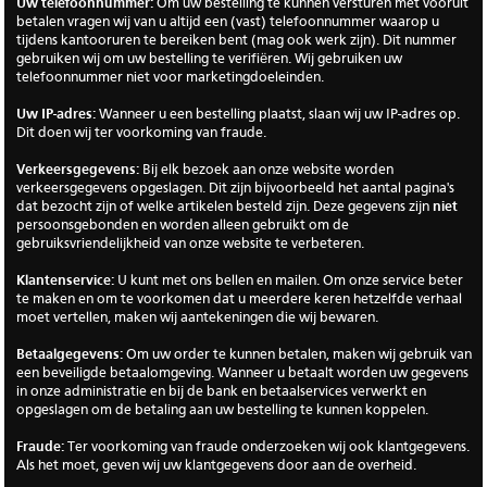
Uw telefoonnummer:
Om uw bestelling te kunnen versturen met vooruit
betalen vragen wij van u altijd een (vast) telefoonnummer waarop u
tijdens kantooruren te bereiken bent (mag ook werk zijn). Dit nummer
gebruiken wij om uw bestelling te verifiëren. Wij gebruiken uw
telefoonnummer niet voor marketingdoeleinden.
Uw IP-adres:
Wanneer u een bestelling plaatst, slaan wij uw IP-adres op.
Dit doen wij ter voorkoming van fraude.
Verkeersgegevens:
Bij elk bezoek aan onze website worden
verkeersgegevens opgeslagen. Dit zijn bijvoorbeeld het aantal pagina's
dat bezocht zijn of welke artikelen besteld zijn. Deze gegevens zijn
niet
persoonsgebonden en worden alleen gebruikt om de
gebruiksvriendelijkheid van onze website te verbeteren.
Klantenservice:
U kunt met ons bellen en mailen. Om onze service beter
te maken en om te voorkomen dat u meerdere keren hetzelfde verhaal
moet vertellen, maken wij aantekeningen die wij bewaren.
Betaalgegevens:
Om uw order te kunnen betalen, maken wij gebruik van
een beveiligde betaalomgeving. Wanneer u betaalt worden uw gegevens
in onze administratie en bij de bank en betaalservices verwerkt en
opgeslagen om de betaling aan uw bestelling te kunnen koppelen.
Fraude:
Ter voorkoming van fraude onderzoeken wij ook klantgegevens.
Als het moet, geven wij uw klantgegevens door aan de overheid.