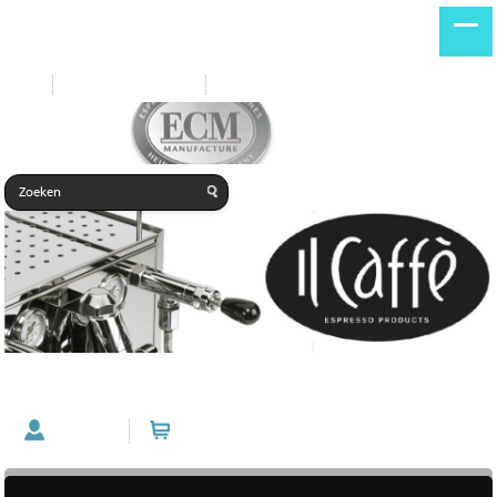
Start
Nieuwe producten
Home
broeikop onderdelen
Account
Winkelwagen (0 artikelen)